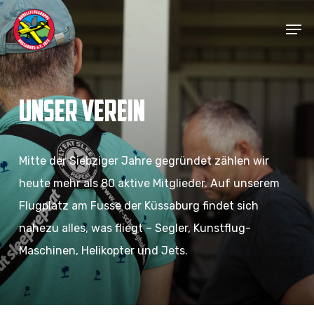
Skip
Men
to
Close
main
Menu
content
UNSER VEREIN
Mitte der Siebziger Jahre gegründet zählen wir
heute mehr als 80 aktive Mitglieder. Auf unserem
Flugplatz am Fusse der Küssaburg findet sich
nahezu alles, was fliegt – Segler, Kunstflug-
Maschinen, Helikopter und Jets.